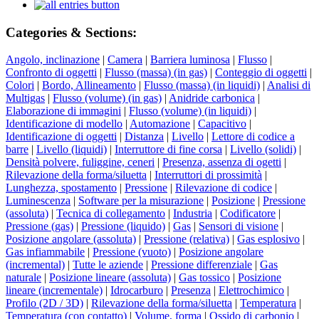
Categories & Sections:
Angolo, inclinazione
|
Camera
|
Barriera luminosa
|
Flusso
|
Confronto di oggetti
|
Flusso (massa) (in gas)
|
Conteggio di oggetti
|
Colori
|
Bordo, Allineamento
|
Flusso (massa) (in liquidi)
|
Analisi di
Multigas
|
Flusso (volume) (in gas)
|
Anidride carbonica
|
Elaborazione di immagini
|
Flusso (volume) (in liquidi)
|
Identificazione di modello
|
Automazione
|
Capacitivo
|
Identificazione di oggetti
|
Distanza
|
Livello
|
Lettore di codice a
barre
|
Livello (liquidi)
|
Interruttore di fine corsa
|
Livello (solidi)
|
Densità polvere, fuliggine, ceneri
|
Presenza, assenza di ogetti
|
Rilevazione della forma/siluetta
|
Interruttori di prossimità
|
Lunghezza, spostamento
|
Pressione
|
Rilevazione di codice
|
Luminescenza
|
Software per la misurazione
|
Posizione
|
Pressione
(assoluta)
|
Tecnica di collegamento
|
Industria
|
Codificatore
|
Pressione (gas)
|
Pressione (liquido)
|
Gas
|
Sensori di visione
|
Posizione angolare (assoluta)
|
Pressione (relativa)
|
Gas esplosivo
|
Gas infiammabile
|
Pressione (vuoto)
|
Posizione angolare
(incremental)
|
Tutte le aziende
|
Pressione differenziale
|
Gas
naturale
|
Posizione lineare (assoluta)
|
Gas tossico
|
Posizione
lineare (incrementale)
|
Idrocarburo
|
Presenza
|
Elettrochimico
|
Profilo (2D / 3D)
|
Rilevazione della forma/siluetta
|
Temperatura
|
Temperatura (con contatto)
|
Volume, forma
|
Ossido di carbonio
|