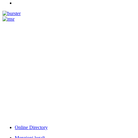
Measurement
Events
www.measurement-events.com
The Event Portal
Sensors & Measurement
Technology
Webinar, Eventi
Seminari & Workshops
Online Directory
Menzioni legali