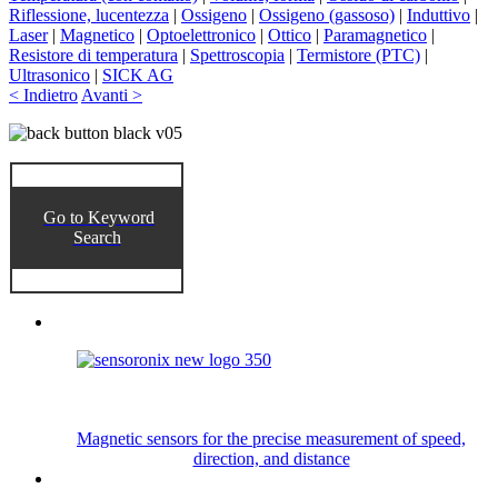
Riflessione, lucentezza
|
Ossigeno
|
Ossigeno (gassoso)
|
Induttivo
|
Laser
|
Magnetico
|
Optoelettronico
|
Ottico
|
Paramagnetico
|
Resistore di temperatura
|
Spettroscopia
|
Termistore (PTC)
|
Ultrasonico
|
SICK AG
< Indietro
Avanti >
Go to Keyword
Search
Magnetic sensors for the precise measurement of speed,
direction, and distance