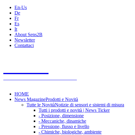
En-Us
De
Fr
Es
It
About Sens2B
Newsletter
Contattaci
Sens2B
Il Portale Online
- 100% sensori e sistemi di misura
HOME
News Magazine
Prodotti e Novità
Tutte le Novità
Notizie di sensori e sistemi di misura
Tutti i prodotti e novità | News Ticker
- Posizione, dimensione
- Meccaniche, dinamiche
- Pressione, flusso e livello
- Chimiche, biologiche, ambiente