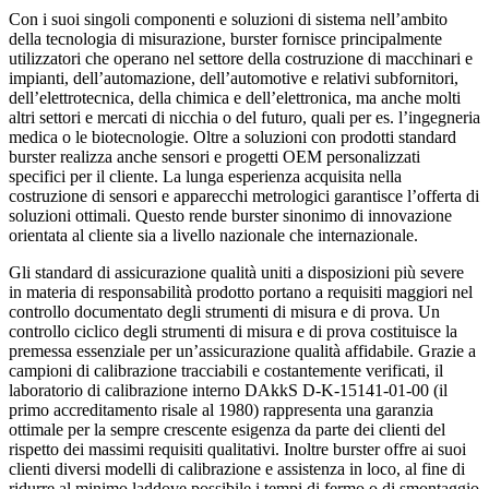
Con i suoi singoli componenti e soluzioni di sistema nell’ambito
della tecnologia di misurazione, burster fornisce principalmente
utilizzatori che operano nel settore della costruzione di macchinari e
impianti, dell’automazione, dell’automotive e relativi subfornitori,
dell’elettrotecnica, della chimica e dell’elettronica, ma anche molti
altri settori e mercati di nicchia o del futuro, quali per es. l’ingegneria
medica o le biotecnologie. Oltre a soluzioni con prodotti standard
burster realizza anche sensori e progetti OEM personalizzati
specifici per il cliente. La lunga esperienza acquisita nella
costruzione di sensori e apparecchi metrologici garantisce l’offerta di
soluzioni ottimali. Questo rende burster sinonimo di innovazione
orientata al cliente sia a livello nazionale che internazionale.
Gli standard di assicurazione qualità uniti a disposizioni più severe
in materia di responsabilità prodotto portano a requisiti maggiori nel
controllo documentato degli strumenti di misura e di prova. Un
controllo ciclico degli strumenti di misura e di prova costituisce la
premessa essenziale per un’assicurazione qualità affidabile. Grazie a
campioni di calibrazione tracciabili e costantemente verificati, il
laboratorio di calibrazione interno DAkkS D-K-15141-01-00 (il
primo accreditamento risale al 1980) rappresenta una garanzia
ottimale per la sempre crescente esigenza da parte dei clienti del
rispetto dei massimi requisiti qualitativi. Inoltre burster offre ai suoi
clienti diversi modelli di calibrazione e assistenza in loco, al fine di
ridurre al minimo laddove possibile i tempi di fermo o di smontaggio