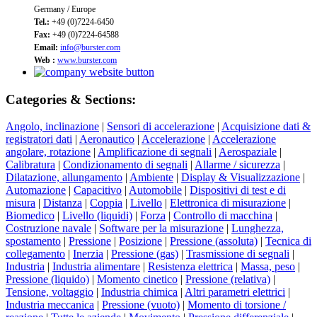
Germany / Europe
Tel.:
+49 (0)7224-6450
Fax:
+49 (0)7224-64588
Email:
info@burster.com
Web :
www.burster.com
Categories & Sections:
Angolo, inclinazione
|
Sensori di accelerazione
|
Acquisizione dati &
registratori dati
|
Aeronautico
|
Accelerazione
|
Accelerazione
angolare, rotazione
|
Amplificazione di segnali
|
Aerospaziale
|
Calibratura
|
Condizionamento di segnali
|
Allarme / sicurezza
|
Dilatazione, allungamento
|
Ambiente
|
Display & Visualizzazione
|
Automazione
|
Capacitivo
|
Automobile
|
Dispositivi di test e di
misura
|
Distanza
|
Coppia
|
Livello
|
Elettronica di misurazione
|
Biomedico
|
Livello (liquidi)
|
Forza
|
Controllo di macchina
|
Costruzione navale
|
Software per la misurazione
|
Lunghezza,
spostamento
|
Pressione
|
Posizione
|
Pressione (assoluta)
|
Tecnica di
collegamento
|
Inerzia
|
Pressione (gas)
|
Trasmissione di segnali
|
Industria
|
Industria alimentare
|
Resistenza elettrica
|
Massa, peso
|
Pressione (liquido)
|
Momento cinetico
|
Pressione (relativa)
|
Tensione, voltaggio
|
Industria chimica
|
Altri parametri elettrici
|
Industria meccanica
|
Pressione (vuoto)
|
Momento di torsione /