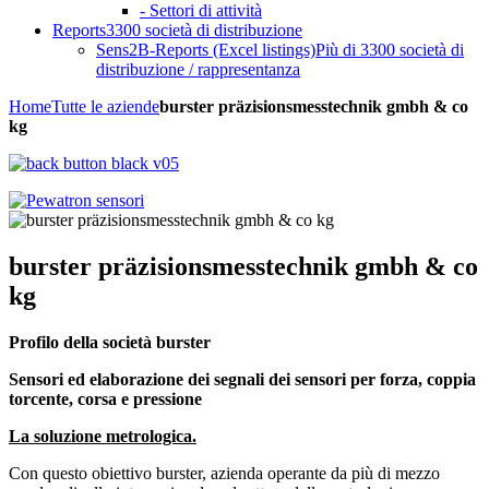
- Settori di attività
Reports
3300 società di distribuzione
Sens2B-Reports (Excel listings)
Più di 3300 società di
distribuzione / rappresentanza
Home
Tutte le aziende
burster präzisionsmesstechnik gmbh & co
kg
burster präzisionsmesstechnik gmbh & co
kg
Profilo della società burster
Sensori ed elaborazione dei segnali dei sensori per forza, coppia
torcente, corsa e pressione
La soluzione metrologica.
Con questo obiettivo burster, azienda operante da più di mezzo