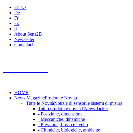
En-Us
De
Fr
Es
It
About Sens2B
Newsletter
Contattaci
Sens2B
Il Portale Online
- 100% sensori e sistemi di misura
HOME
News Magazine
Prodotti e Novità
Tutte le Novità
Notizie di sensori e sistemi di misura
Tutti i prodotti e novità | News Ticker
- Posizione, dimensione
- Meccaniche, dinamiche
- Pressione, flusso e livello
- Chimiche, biologiche, ambiente