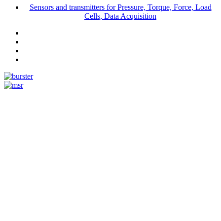
Sensors and transmitters for Pressure, Torque, Force, Load
Cells, Data Acquisition
Measurement
Events
www.measurement-events.com
The Event Portal
Sensors & Measurement
Technology
Webinar, Eventi