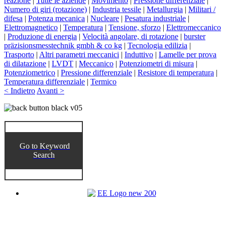
reazione
|
Tutte le aziende
|
Movimento
|
Pressione differenziale
|
Numero di giri (rotazione)
|
Industria tessile
|
Metallurgia
|
Militari /
difesa
|
Potenza mecanica
|
Nucleare
|
Pesatura industriale
|
Elettromagnetico
|
Temperatura
|
Tensione, sforzo
|
Elettromeccanico
|
Produzione di energia
|
Velocità angolare, di rotazione
|
burster
präzisionsmesstechnik gmbh & co kg
|
Tecnologia edilizia
|
Trasporto
|
Altri parametri meccanici
|
Induttivo
|
Lamelle per prova
di dilatazione
|
LVDT
|
Meccanico
|
Potenziometri di misura
|
Potenziometrico
|
Pressione differenziale
|
Resistore di temperatura
|
Temperatura differenziale
|
Termico
< Indietro
Avanti >
Go to Keyword
Search