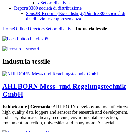
- Settori di attività
Reports
3300 società di distribuzione
Sens2B-Reports (Excel listings)
Più di 3300 società di
distribuzione / rappresentanza
Home
Online Directory
Settori di attività
Industria tessile
Industria tessile
AHLBORN Mess- und Regelungstechnik
GmbH
Fabbricante | Germania
: AHLBORN develops and manufactures
high-quality data loggers and sensors for research and development,
industry, pharmaceuticals, medicine, environmental protection,
monument protection, universities and many more. A special...