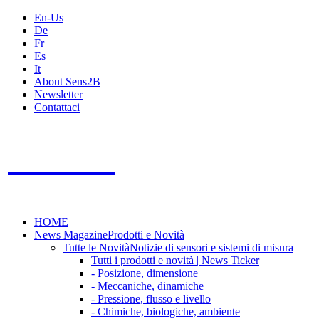
En-Us
De
Fr
Es
It
About Sens2B
Newsletter
Contattaci
Sens2B
Il Portale Online
- 100% sensori e sistemi di misura
HOME
News Magazine
Prodotti e Novità
Tutte le Novità
Notizie di sensori e sistemi di misura
Tutti i prodotti e novità | News Ticker
- Posizione, dimensione
- Meccaniche, dinamiche
- Pressione, flusso e livello
- Chimiche, biologiche, ambiente