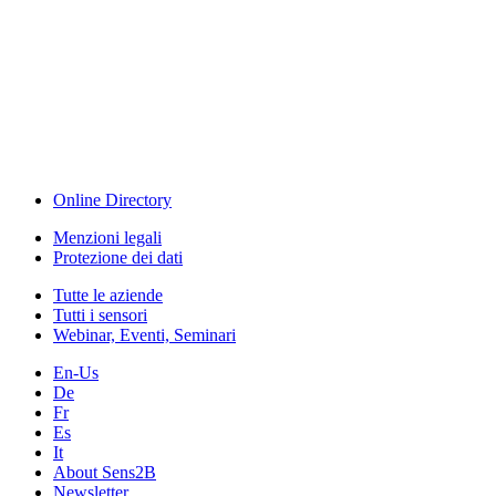
The Event Portal
Sensors & Measurement
Technology
Webinar, Eventi
Seminari & Workshops
Online Directory
Menzioni legali
Protezione dei dati
Tutte le aziende
Tutti i sensori
Webinar, Eventi, Seminari
En-Us
De
Fr
Es
It
About Sens2B
Newsletter