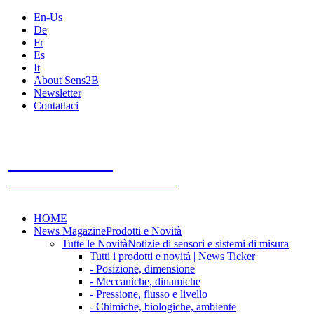
En-Us
De
Fr
Es
It
About Sens2B
Newsletter
Contattaci
Sens2B
Il Portale Online
- 100% sensori e sistemi di misura
HOME
News Magazine
Prodotti e Novità
Tutte le Novità
Notizie di sensori e sistemi di misura
Tutti i prodotti e novità | News Ticker
- Posizione, dimensione
- Meccaniche, dinamiche
- Pressione, flusso e livello
- Chimiche, biologiche, ambiente