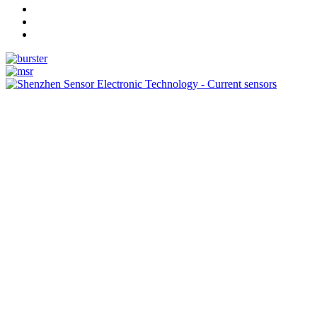
Measurement
Events
www.measurement-events.com
The Event Portal
Sensors & Measurement
Technology
Webinar, Eventi
Seminari & Workshops