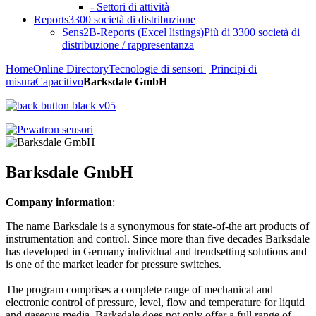
- Settori di attività
Reports
3300 società di distribuzione
Sens2B-Reports (Excel listings)
Più di 3300 società di
distribuzione / rappresentanza
Home
Online Directory
Tecnologie di sensori | Principi di
misura
Capacitivo
Barksdale GmbH
Barksdale GmbH
Company information
:
The name Barksdale is a synonymous for state-of-the art products of
instrumentation and control. Since more than five decades Barksdale
has developed in Germany individual and trendsetting solutions and
is one of the market leader for pressure switches.
The program comprises a complete range of mechanical and
electronic control of pressure, level, flow and temperature for liquid
and gaseous media. Barksdale does not only offer a full range of