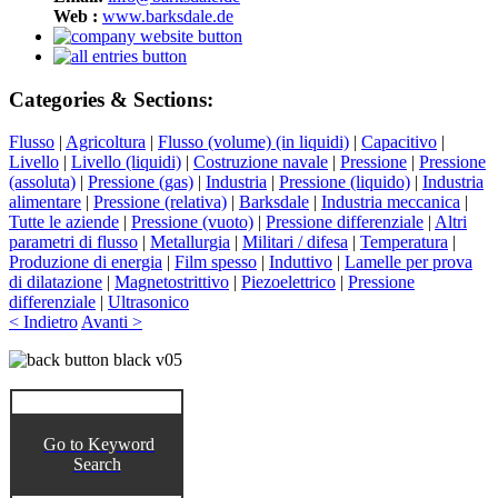
Web :
www.barksdale.de
Categories & Sections:
Flusso
|
Agricoltura
|
Flusso (volume) (in liquidi)
|
Capacitivo
|
Livello
|
Livello (liquidi)
|
Costruzione navale
|
Pressione
|
Pressione
(assoluta)
|
Pressione (gas)
|
Industria
|
Pressione (liquido)
|
Industria
alimentare
|
Pressione (relativa)
|
Barksdale
|
Industria meccanica
|
Tutte le aziende
|
Pressione (vuoto)
|
Pressione differenziale
|
Altri
parametri di flusso
|
Metallurgia
|
Militari / difesa
|
Temperatura
|
Produzione di energia
|
Film spesso
|
Induttivo
|
Lamelle per prova
di dilatazione
|
Magnetostrittivo
|
Piezoelettrico
|
Pressione
differenziale
|
Ultrasonico
< Indietro
Avanti >
Go to Keyword
Search