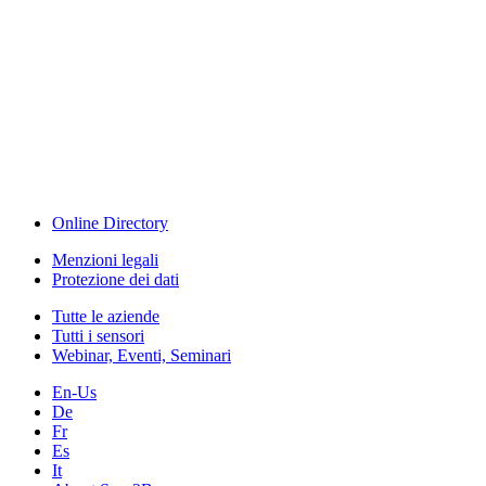
The Event Portal
Sensors & Measurement
Technology
Webinar, Eventi
Seminari & Workshops
Online Directory
Menzioni legali
Protezione dei dati
Tutte le aziende
Tutti i sensori
Webinar, Eventi, Seminari
En-Us
De
Fr
Es
It