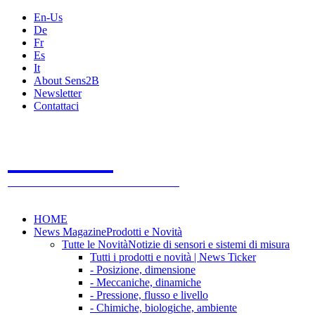
En-Us
De
Fr
Es
It
About Sens2B
Newsletter
Contattaci
Sens2B
Il Portale Online
- 100% sensori e sistemi di misura
HOME
News Magazine
Prodotti e Novità
Tutte le Novità
Notizie di sensori e sistemi di misura
Tutti i prodotti e novità | News Ticker
- Posizione, dimensione
- Meccaniche, dinamiche
- Pressione, flusso e livello
- Chimiche, biologiche, ambiente