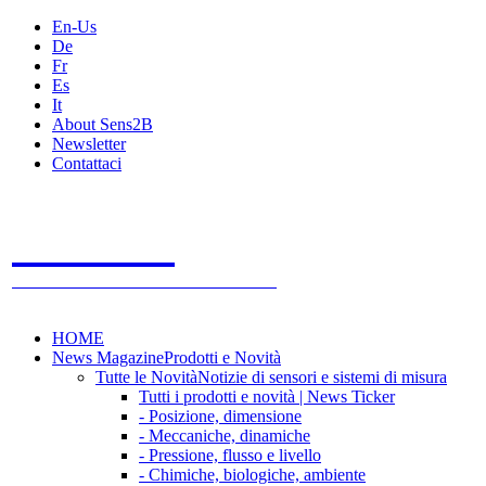
En-Us
De
Fr
Es
It
About Sens2B
Newsletter
Contattaci
Sens2B
Il Portale Online
- 100% sensori e sistemi di misura
HOME
News Magazine
Prodotti e Novità
Tutte le Novità
Notizie di sensori e sistemi di misura
Tutti i prodotti e novità | News Ticker
- Posizione, dimensione
- Meccaniche, dinamiche
- Pressione, flusso e livello
- Chimiche, biologiche, ambiente