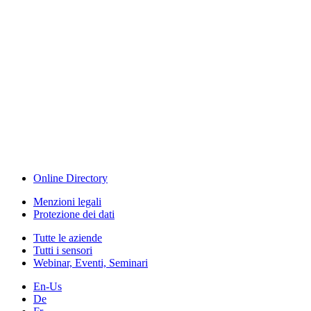
Events
www.measurement-events.com
The Event Portal
Sensors & Measurement
Technology
Webinar, Eventi
Seminari & Workshops
Online Directory
Menzioni legali
Protezione dei dati
Tutte le aziende
Tutti i sensori
Webinar, Eventi, Seminari
En-Us
De