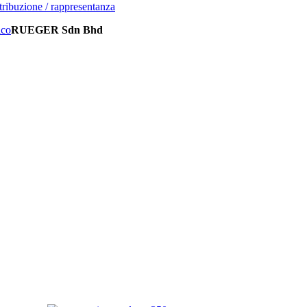
stribuzione / rappresentanza
ico
RUEGER Sdn Bhd