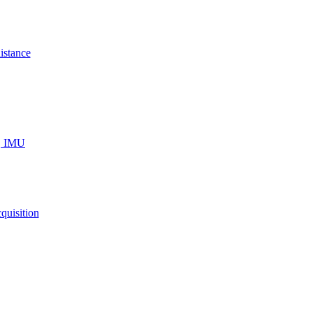
istance
s, IMU
quisition