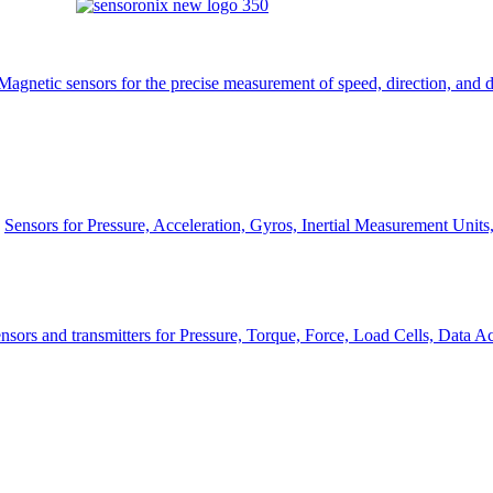
Magnetic sensors for the precise measurement of speed, direction, and d
Sensors for Pressure, Acceleration, Gyros, Inertial Measurement Unit
nsors and transmitters for Pressure, Torque, Force, Load Cells, Data Ac