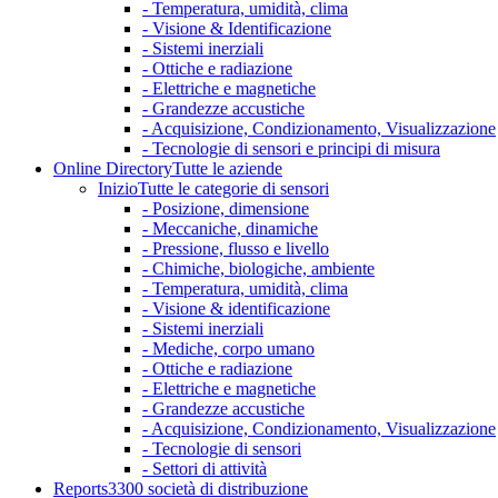
- Temperatura, umidità, clima
- Visione & Identificazione
- Sistemi inerziali
- Ottiche e radiazione
- Elettriche e magnetiche
- Grandezze accustiche
- Acquisizione, Condizionamento, Visualizzazione
- Tecnologie di sensori e principi di misura
Online Directory
Tutte le aziende
Inizio
Tutte le categorie di sensori
- Posizione, dimensione
- Meccaniche, dinamiche
- Pressione, flusso e livello
- Chimiche, biologiche, ambiente
- Temperatura, umidità, clima
- Visione & identificazione
- Sistemi inerziali
- Mediche, corpo umano
- Ottiche e radiazione
- Elettriche e magnetiche
- Grandezze accustiche
- Acquisizione, Condizionamento, Visualizzazione
- Tecnologie di sensori
- Settori di attività
Reports
3300 società di distribuzione