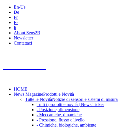
En-Us
De
Fr
Es
It
About Sens2B
Newsletter
Contattaci
Sens2B
Il Portale Online
- 100% sensori e sistemi di misura
HOME
News Magazine
Prodotti e Novità
Tutte le Novità
Notizie di sensori e sistemi di misura
Tutti i prodotti e novità | News Ticker
- Posizione, dimensione
- Meccaniche, dinamiche
- Pressione, flusso e livello
- Chimiche, biologiche, ambiente