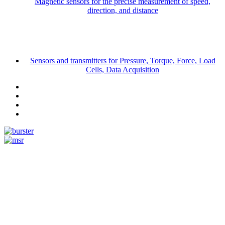
Magnetic sensors for the precise measurement of speed,
direction, and distance
Sensors and transmitters for Pressure, Torque, Force, Load
Cells, Data Acquisition
Measurement
Events
www.measurement-events.com