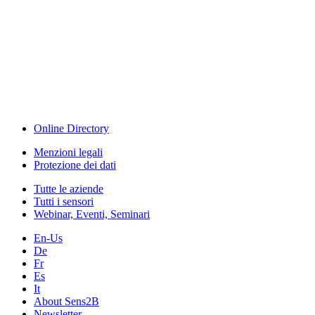
The Event Portal
Sensors & Measurement
Technology
Webinar, Eventi
Seminari & Workshops
Online Directory
Menzioni legali
Protezione dei dati
Tutte le aziende
Tutti i sensori
Webinar, Eventi, Seminari
En-Us
De
Fr
Es
It
About Sens2B
Newsletter