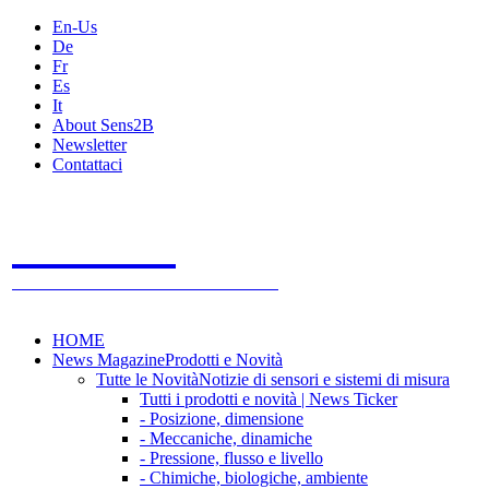
En-Us
De
Fr
Es
It
About Sens2B
Newsletter
Contattaci
Sens2B
Il Portale Online
- 100% sensori e sistemi di misura
HOME
News Magazine
Prodotti e Novità
Tutte le Novità
Notizie di sensori e sistemi di misura
Tutti i prodotti e novità | News Ticker
- Posizione, dimensione
- Meccaniche, dinamiche
- Pressione, flusso e livello
- Chimiche, biologiche, ambiente