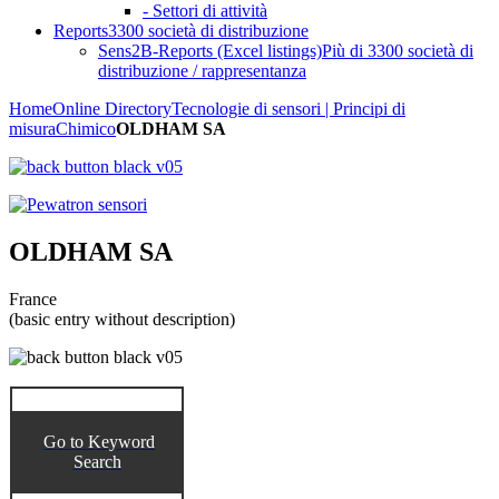
- Settori di attività
Reports
3300 società di distribuzione
Sens2B-Reports (Excel listings)
Più di 3300 società di
distribuzione / rappresentanza
Home
Online Directory
Tecnologie di sensori | Principi di
misura
Chimico
OLDHAM SA
OLDHAM SA
France
(basic entry without description)
Go to Keyword
Search