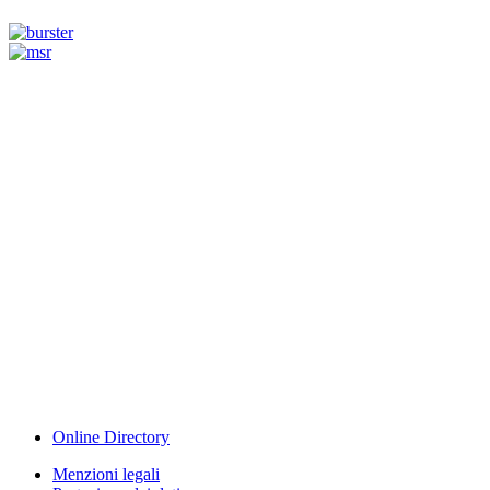
Measurement
Events
www.measurement-events.com
The Event Portal
Sensors & Measurement
Technology
Webinar, Eventi
Seminari & Workshops
Online Directory
Menzioni legali