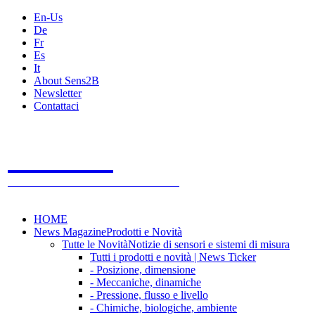
En-Us
De
Fr
Es
It
About Sens2B
Newsletter
Contattaci
Sens2B
Il Portale Online
- 100% sensori e sistemi di misura
HOME
News Magazine
Prodotti e Novità
Tutte le Novità
Notizie di sensori e sistemi di misura
Tutti i prodotti e novità | News Ticker
- Posizione, dimensione
- Meccaniche, dinamiche
- Pressione, flusso e livello
- Chimiche, biologiche, ambiente