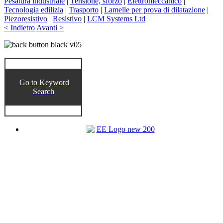
Pesatura industriale
|
Tensione, sforzo
|
Elettromeccanico
|
Tecnologia edilizia
|
Trasporto
|
Lamelle per prova di dilatazione
|
Piezoresistivo
|
Resistivo
|
LCM Systems Ltd
< Indietro
Avanti >
Go to Keyword
Search