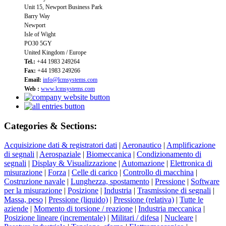
Unit 15, Newport Business Park
Barry Way
Newport
Isle of Wight
PO30 5GY
United Kingdom / Europe
Tel.:
+44 1983 249264
Fax:
+44 1983 249266
Email:
info@lcmsystems.com
Web :
www.lcmsystems.com
Categories & Sections:
Acquisizione dati & registratori dati
|
Aeronautico
|
Amplificazione
di segnali
|
Aerospaziale
|
Biomeccanica
|
Condizionamento di
segnali
|
Display & Visualizzazione
|
Automazione
|
Elettronica di
misurazione
|
Forza
|
Celle di carico
|
Controllo di macchina
|
Costruzione navale
|
Lunghezza, spostamento
|
Pressione
|
Software
per la misurazione
|
Posizione
|
Industria
|
Trasmissione di segnali
|
Massa, peso
|
Pressione (liquido)
|
Pressione (relativa)
|
Tutte le
aziende
|
Momento di torsione / reazione
|
Industria meccanica
|
Posizione lineare (incrementale)
|
Militari / difesa
|
Nucleare
|