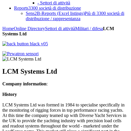
- Settori di attività
Reports
3300 società di distribuzione
Sens2B-Reports (Excel listings)
Più di 3300 società di
distribuzione / rappresentanza
Home
Online Directory
Settori di attività
Militari / difesa
LCM
Systems Ltd
LCM Systems Ltd
Company information
:
History
LCM Systems Ltd was formed in 1984 to specialise specifically in
the monitoring of rigging forces in top performance racing yachts.
At this time the company teamed up with Diverse Yacht Services in
the UK to provide the yachting industry with precision load cells
and readout systems throughout the world - marketed under the