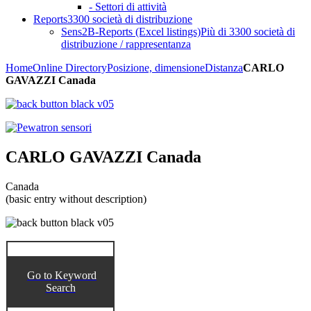
- Settori di attività
Reports
3300 società di distribuzione
Sens2B-Reports (Excel listings)
Più di 3300 società di
distribuzione / rappresentanza
Home
Online Directory
Posizione, dimensione
Distanza
CARLO
GAVAZZI Canada
CARLO GAVAZZI Canada
Canada
(basic entry without description)
Go to Keyword
Search