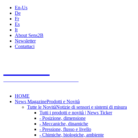
En-Us
De
Fr
Es
It
About Sens2B
Newsletter
Contattaci
Sens2B
Il Portale Online
- 100% sensori e sistemi di misura
HOME
News Magazine
Prodotti e Novità
Tutte le Novità
Notizie di sensori e sistemi di misura
Tutti i prodotti e novità | News Ticker
- Posizione, dimensione
- Meccaniche, dinamiche
- Pressione, flusso e livello
- Chimiche, biologiche, ambiente