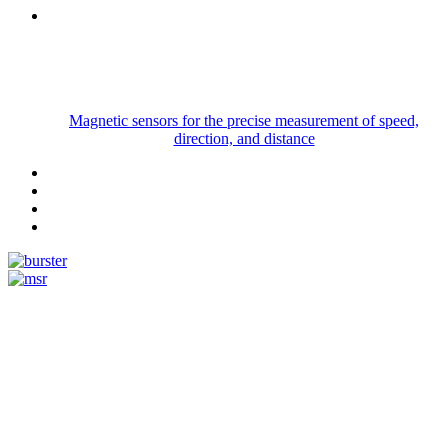
Magnetic sensors for the precise measurement of speed,
direction, and distance
Measurement
Events
www.measurement-events.com