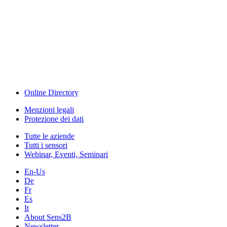
The Event Portal
Sensors & Measurement
Technology
Webinar, Eventi
Seminari & Workshops
Online Directory
Menzioni legali
Protezione dei dati
Tutte le aziende
Tutti i sensori
Webinar, Eventi, Seminari
En-Us
De
Fr
Es
It
About Sens2B
Newsletter