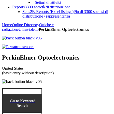
- Settori di attività
Reports
3300 società di distribuzione
Sens2B-Reports (Excel listings)
Più di 3300 società di
distribuzione / rappresentanza
Home
Online Directory
Ottiche e
radiazione
Ultravioletto
PerkinElmer Optoelectronics
PerkinElmer Optoelectronics
United States
(basic entry without description)
Go to Keyword
Search