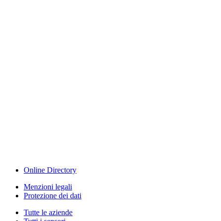
Measurement
Events
www.measurement-events.com
The Event Portal
Sensors & Measurement
Technology
Webinar, Eventi
Seminari & Workshops
Online Directory
Menzioni legali
Protezione dei dati
Tutte le aziende