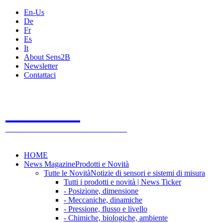
En-Us
De
Fr
Es
It
About Sens2B
Newsletter
Contattaci
Sens2B
Il Portale Online
- 100% sensori e sistemi di misura
HOME
News Magazine
Prodotti e Novità
Tutte le Novità
Notizie di sensori e sistemi di misura
Tutti i prodotti e novità | News Ticker
- Posizione, dimensione
- Meccaniche, dinamiche
- Pressione, flusso e livello
- Chimiche, biologiche, ambiente