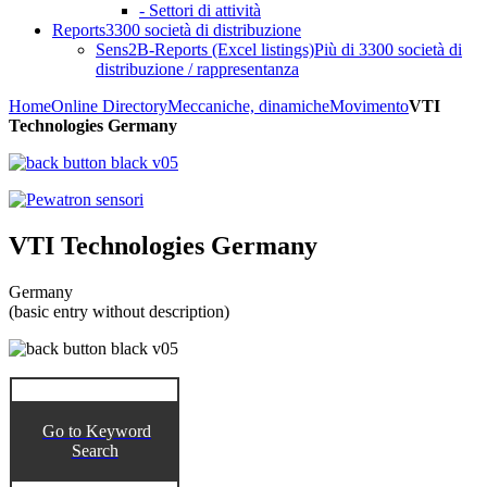
- Settori di attività
Reports
3300 società di distribuzione
Sens2B-Reports (Excel listings)
Più di 3300 società di
distribuzione / rappresentanza
Home
Online Directory
Meccaniche, dinamiche
Movimento
VTI
Technologies Germany
VTI Technologies Germany
Germany
(basic entry without description)
Go to Keyword
Search