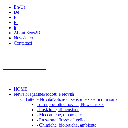
En-Us
De
Fr
Es
It
About Sens2B
Newsletter
Contattaci
Sens2B
Il Portale Online
- 100% sensori e sistemi di misura
HOME
News Magazine
Prodotti e Novità
Tutte le Novità
Notizie di sensori e sistemi di misura
Tutti i prodotti e novità | News Ticker
- Posizione, dimensione
- Meccaniche, dinamiche
- Pressione, flusso e livello
- Chimiche, biologiche, ambiente