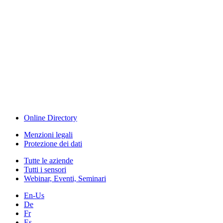
www.measurement-events.com
The Event Portal
Sensors & Measurement
Technology
Webinar, Eventi
Seminari & Workshops
Online Directory
Menzioni legali
Protezione dei dati
Tutte le aziende
Tutti i sensori
Webinar, Eventi, Seminari
En-Us
De
Fr
Es