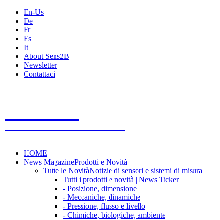
En-Us
De
Fr
Es
It
About Sens2B
Newsletter
Contattaci
Sens2B
Il Portale Online
- 100% sensori e sistemi di misura
HOME
News Magazine
Prodotti e Novità
Tutte le Novità
Notizie di sensori e sistemi di misura
Tutti i prodotti e novità | News Ticker
- Posizione, dimensione
- Meccaniche, dinamiche
- Pressione, flusso e livello
- Chimiche, biologiche, ambiente