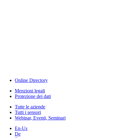
Events
www.measurement-events.com
The Event Portal
Sensors & Measurement
Technology
Webinar, Eventi
Seminari & Workshops
Online Directory
Menzioni legali
Protezione dei dati
Tutte le aziende
Tutti i sensori
Webinar, Eventi, Seminari
En-Us
De