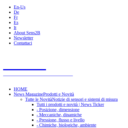
En-Us
De
Fr
Es
It
About Sens2B
Newsletter
Contattaci
Sens2B
Il Portale Online
- 100% sensori e sistemi di misura
HOME
News Magazine
Prodotti e Novità
Tutte le Novità
Notizie di sensori e sistemi di misura
Tutti i prodotti e novità | News Ticker
- Posizione, dimensione
- Meccaniche, dinamiche
- Pressione, flusso e livello
- Chimiche, biologiche, ambiente