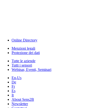
The Event Portal
Sensors & Measurement
Technology
Webinar, Eventi
Seminari & Workshops
Online Directory
Menzioni legali
Protezione dei dati
Tutte le aziende
Tutti i sensori
Webinar, Eventi, Seminari
En-Us
De
Fr
Es
It
About Sens2B
Newsletter