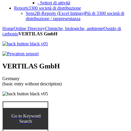
- Settori di attività
Reports
3300 società di distribuzione
Sens2B-Reports (Excel listings)
Più di 3300 società di
distribuzione / rappresentanza
Home
Online Directory
Chimiche, biologiche, ambiente
Ossido di
carbonio
VERTILAS GmbH
VERTILAS GmbH
Germany
(basic entry without description)
Go to Keyword
Search