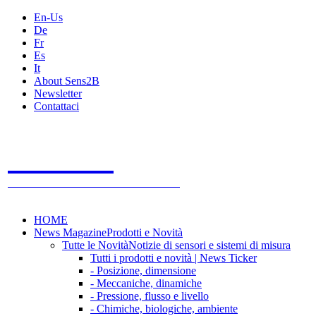
En-Us
De
Fr
Es
It
About Sens2B
Newsletter
Contattaci
Sens2B
Il Portale Online
- 100% sensori e sistemi di misura
HOME
News Magazine
Prodotti e Novità
Tutte le Novità
Notizie di sensori e sistemi di misura
Tutti i prodotti e novità | News Ticker
- Posizione, dimensione
- Meccaniche, dinamiche
- Pressione, flusso e livello
- Chimiche, biologiche, ambiente