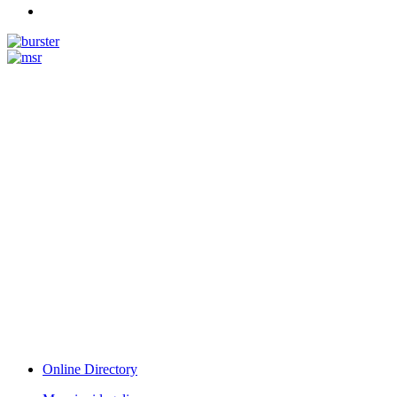
Measurement
Events
www.measurement-events.com
The Event Portal
Sensors & Measurement
Technology
Webinar, Eventi
Seminari & Workshops
Online Directory