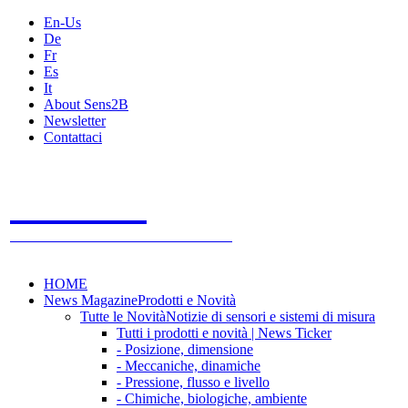
En-Us
De
Fr
Es
It
About Sens2B
Newsletter
Contattaci
Sens2B
Il Portale Online
- 100% sensori e sistemi di misura
HOME
News Magazine
Prodotti e Novità
Tutte le Novità
Notizie di sensori e sistemi di misura
Tutti i prodotti e novità | News Ticker
- Posizione, dimensione
- Meccaniche, dinamiche
- Pressione, flusso e livello
- Chimiche, biologiche, ambiente