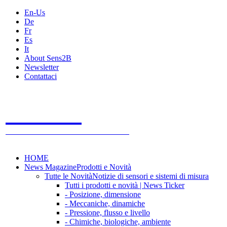
En-Us
De
Fr
Es
It
About Sens2B
Newsletter
Contattaci
Sens2B
Il Portale Online
- 100% sensori e sistemi di misura
HOME
News Magazine
Prodotti e Novità
Tutte le Novità
Notizie di sensori e sistemi di misura
Tutti i prodotti e novità | News Ticker
- Posizione, dimensione
- Meccaniche, dinamiche
- Pressione, flusso e livello
- Chimiche, biologiche, ambiente