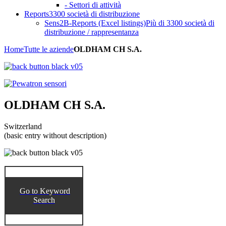
- Settori di attività
Reports
3300 società di distribuzione
Sens2B-Reports (Excel listings)
Più di 3300 società di
distribuzione / rappresentanza
Home
Tutte le aziende
OLDHAM CH S.A.
OLDHAM CH S.A.
Switzerland
(basic entry without description)
Go to Keyword
Search