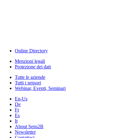
The Event Portal
Sensors & Measurement
Technology
Webinar, Eventi
Seminari & Workshops
Online Directory
Menzioni legali
Protezione dei dati
Tutte le aziende
Tutti i sensori
Webinar, Eventi, Seminari
En-Us
De
Fr
Es
It
About Sens2B
Newsletter
Contattaci